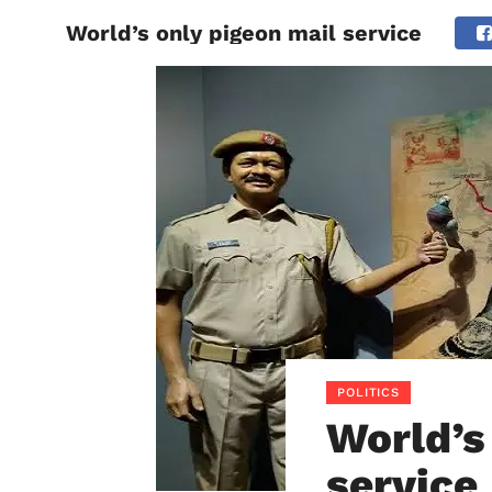
World’s only pigeon mail service
BIHAR
POLITICS
World’s
service