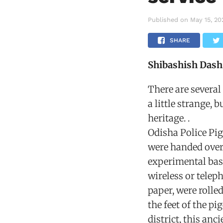
Published on
May 15, 20
SHARE
Shibashish Dash
There are severa
a little strange, 
heritage. .
Odisha Police Pi
were handed over 
experimental bas
wireless or telep
paper, were rolled
the feet of the p
district, this an