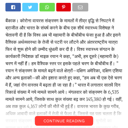
बैंकाक। कोरोना वायरस संक्रमण के मामलों में तीव्र वृद्धि से निपटने में
ब्राजील और भारत के संघर्ष करने के बीच एक शीर्ष स्वास्थ्य विशेषज्ञ ने
चेतावनी दी है कि विश्व अब भी महामारी के बीचोंबीच फंसा हुआ है और इसने
वैश्विक अर्थव्यवस्था के तेजी से पटरी पर लौटने और अंतरराष्ट्रीय यात्रा
फिर से शुरू होने की उम्मीद धुंधली कर दी है। विश्व स्वास्थ्य संगठन के
कार्यकारी निदेशक डॉ माइक रयान ने कहा, ‘‘अभी, हम दूसरे (महामारी के)
चरण में नहीं हैं। हम वैश्विक स्तर पर इसके पहले चरण के बीचोंबीच हैं। ’’
रयान ने संक्रमण के मामले बढ़ने वाले क्षेत्रों–दक्षिण अमेरिका, दक्षिण एशिया
और अन्य इलाकों–की ओर इशारा करते हुए कहा, ‘‘हम अब भी एक ऐसे चरण
में हैं, जहां रोग वास्तव में बढ़ता ही जा रहा है।’’ भारत में लगातार सातवें दिन
रिकार्ड संख्या में नये मामले सामने आये। मंगलवार को संक्रमण के 6,535
मामले सामने आये, जिसके साथ कुल संख्या बढ़ कर 145,380 हो गई। वहीं,
अब तक कुल 4,167 लोगों की मौतें भी हुई हैं। वायरस भारत के कुछ गरीब,
अधिक आबादी वाले इलाकों में तेजी से फैला है, जिससे यह पता चलता है कि
सरकार संक्रमण के प्रसार को रोकने के लिये किस कदर चुनौती का
CONTINUE READING
सामना कर रही है। भारत में ज्यादातार मामले पश्चिम राज्य महाराष्ट्र और