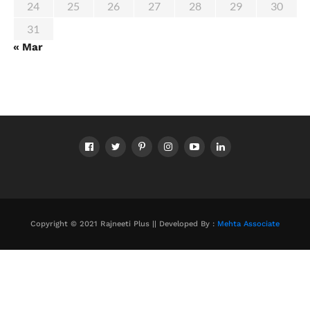
24
25
26
27
28
29
30
31
« Mar
Copyright © 2021 Rajneeti Plus || Developed By :
Mehta Associate