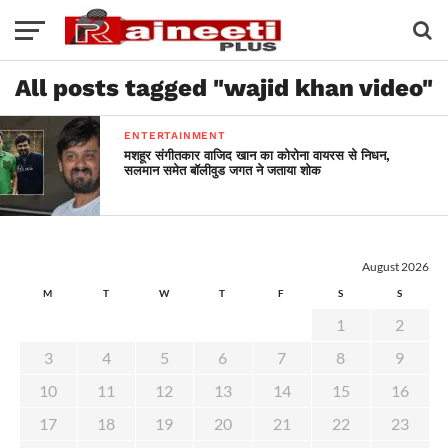
All posts tagged "wajid khan video"
ENTERTAINMENT
मशहूर संगीतकार वाजिद खान का कोरोना वायरस से निधन,
सलमान समेत बॉलीवुड जगत ने जताया शोक
August 2026
M
T
W
T
F
S
S
1
2
3
4
5
6
7
8
9
10
11
12
13
14
15
16
17
18
19
20
21
22
23