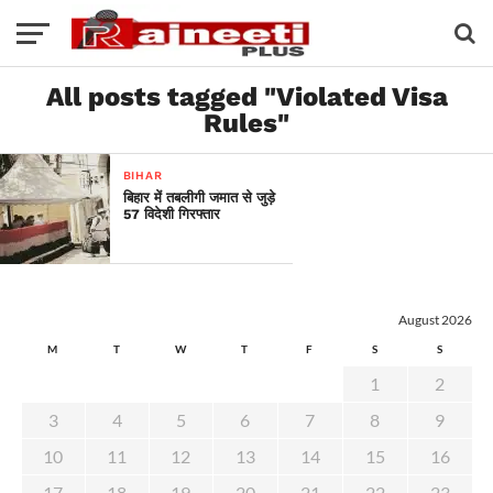
All posts tagged "Violated Visa
Rules"
BIHAR
बिहार में तबलीगी जमात से जुड़े
57 विदेशी गिरफ्तार
August 2026
M
T
W
T
F
S
S
1
2
3
4
5
6
7
8
9
10
11
12
13
14
15
16
17
18
19
20
21
22
23