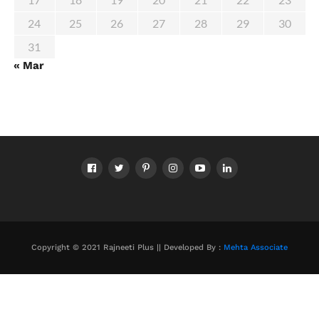
24
25
26
27
28
29
30
31
« Mar
Copyright © 2021 Rajneeti Plus || Developed By :
Mehta Associate