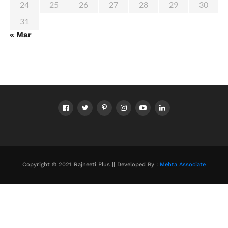
24
25
26
27
28
29
30
31
« Mar
Copyright © 2021 Rajneeti Plus || Developed By :
Mehta Associate