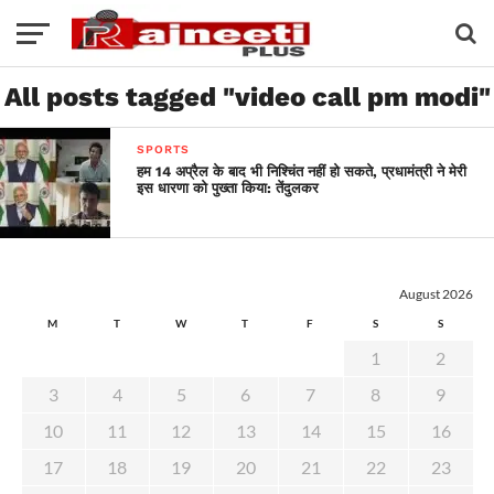
All posts tagged "video call pm modi"
SPORTS
हम 14 अप्रैल के बाद भी निश्चिंत नहीं हो सकते, प्रधामंत्री ने मेरी
इस धारणा को पुख्ता किया: तेंदुलकर
August 2026
M
T
W
T
F
S
S
1
2
3
4
5
6
7
8
9
10
11
12
13
14
15
16
17
18
19
20
21
22
23