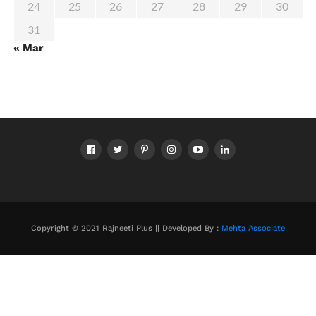
24
25
26
27
28
29
30
31
« Mar
Copyright © 2021 Rajneeti Plus || Developed By :
Mehta Associate