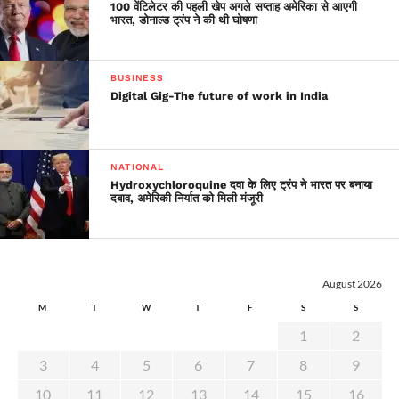
100 वेंटिलेटर की पहली खेप अगले सप्ताह अमेरिका से आएगी
भारत, डोनाल्ड ट्रंप ने की थी घोषणा
BUSINESS
Digital Gig-The future of work in India
NATIONAL
Hydroxychloroquine दवा के लिए ट्रंप ने भारत पर बनाया
दबाव, अमेरिकी निर्यात को मिली मंजूरी
August 2026
M
T
W
T
F
S
S
1
2
3
4
5
6
7
8
9
10
11
12
13
14
15
16