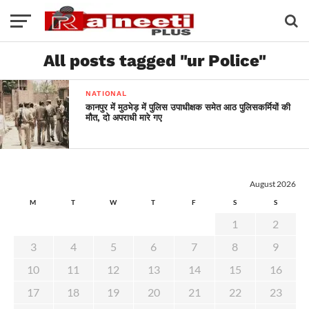
All posts tagged "ur Police"
NATIONAL
कानपुर में मुठभेड़ में पुलिस उपाधीक्षक समेत आठ पुलिसकर्मियों की
मौत, दो अपराधी मारे गए
August 2026
M
T
W
T
F
S
S
1
2
3
4
5
6
7
8
9
10
11
12
13
14
15
16
17
18
19
20
21
22
23