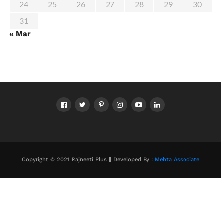
24
25
26
27
28
29
30
31
« Mar
Copyright © 2021 Rajneeti Plus || Developed By :
Mehta Associate