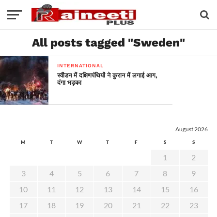
All posts tagged "Sweden"
INTERNATIONAL
स्वीडन में दक्षिणपंथियों ने कुरान में लगाई आग,
दंगा भड़का
August 2026
M
T
W
T
F
S
S
1
2
3
4
5
6
7
8
9
10
11
12
13
14
15
16
17
18
19
20
21
22
23