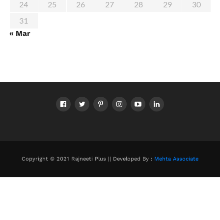
24
25
26
27
28
29
30
31
« Mar
Copyright © 2021 Rajneeti Plus || Developed By :
Mehta Associate