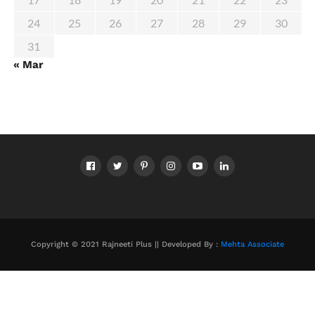
24
25
26
27
28
29
30
31
« Mar
Copyright © 2021 Rajneeti Plus || Developed By :
Mehta Associate