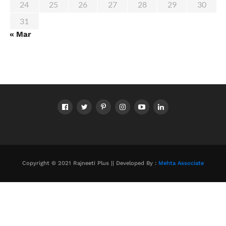
24
25
26
27
28
29
30
31
« Mar
Copyright © 2021 Rajneeti Plus || Developed By :
Mehta Associate