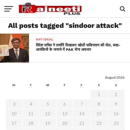
All posts tagged "sindoor attack"
NATIONAL
विदेश सचिव ने तस्वीरें दिखाकर खोली पाकिस्तान की पोल, कहा-
आतंकियों के जनाजे में PAK सेना अफसर
August 2026
M
T
W
T
F
S
S
1
2
3
4
5
6
7
8
9
10
11
12
13
14
15
16
17
18
19
20
21
22
23