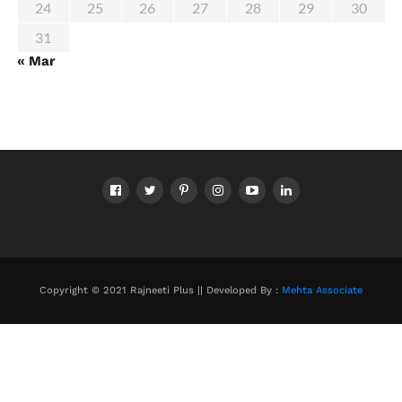
24
25
26
27
28
29
30
31
« Mar
Copyright © 2021 Rajneeti Plus || Developed By :
Mehta Associate