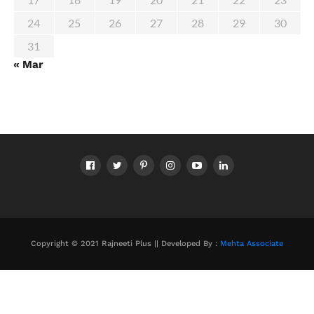
24
25
26
27
28
29
30
31
« Mar
Copyright © 2021 Rajneeti Plus || Developed By :
Mehta Associate