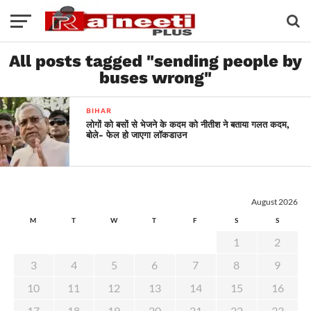
All posts tagged "sending people by
buses wrong"
BIHAR
लोगों को बसों से भेजने के कदम को नीतीश ने बताया गलत कदम,
बोले- फेल हो जाएगा लॉकडाउन
August 2026
M
T
W
T
F
S
S
1
2
3
4
5
6
7
8
9
10
11
12
13
14
15
16
17
18
19
20
21
22
23