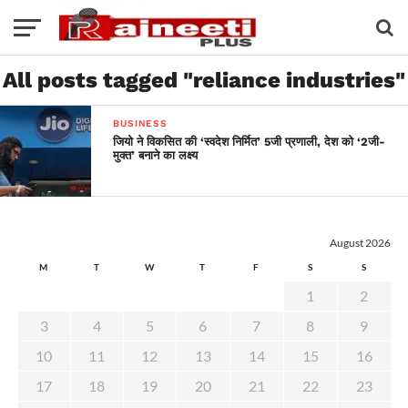
All posts tagged "reliance industries"
BUSINESS
जियो ने विकसित की ‘स्वदेश निर्मित’ 5जी प्रणाली, देश को ‘2जी-
मुक्त’ बनाने का लक्ष्य
August 2026
M
T
W
T
F
S
S
1
2
3
4
5
6
7
8
9
10
11
12
13
14
15
16
17
18
19
20
21
22
23