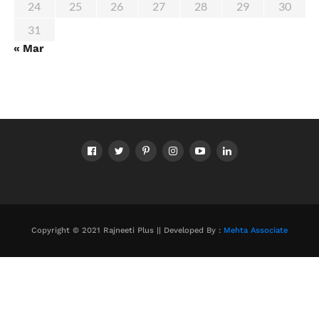
24
25
26
27
28
29
30
31
« Mar
Copyright © 2021 Rajneeti Plus || Developed By :
Mehta Associate