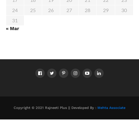
24
25
26
27
28
29
30
31
« Mar
Copyright © 2021 Rajneeti Plus || Developed By :
Mehta Associate