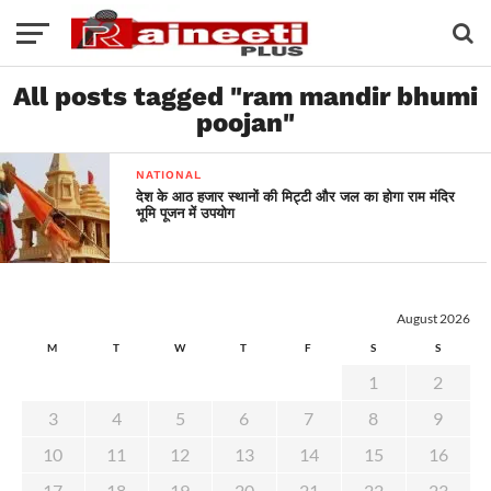
All posts tagged "ram mandir bhumi
poojan"
NATIONAL
देश के आठ हजार स्थानों की मिट्टी और जल का होगा राम मंदिर
भूमि पूजन में उपयोग
August 2026
M
T
W
T
F
S
S
1
2
3
4
5
6
7
8
9
10
11
12
13
14
15
16
17
18
19
20
21
22
23