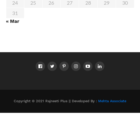
24
25
26
27
28
29
30
31
« Mar
Copyright © 2021 Rajneeti Plus || Developed By :
Mehta Associate