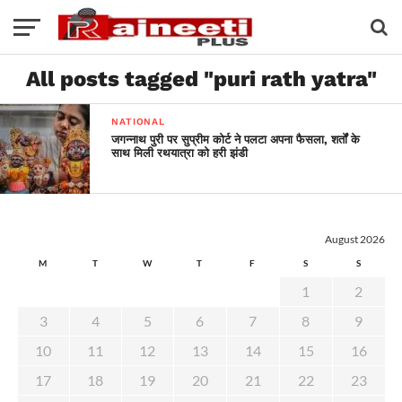
All posts tagged "puri rath yatra"
NATIONAL
जगन्नाथ पुरी पर सुप्रीम कोर्ट ने पलटा अपना फैसला, शर्तों के
साथ मिली रथयात्रा को हरी झंडी
August 2026
M
T
W
T
F
S
S
1
2
3
4
5
6
7
8
9
10
11
12
13
14
15
16
17
18
19
20
21
22
23