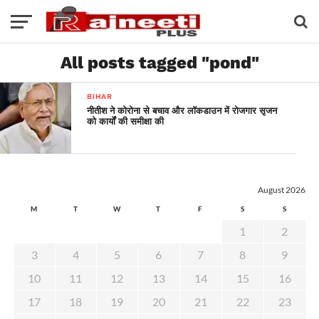
All posts tagged "pond"
BIHAR
नीतीश ने कोरोना से बचाव और लॉकडाउन में रोजगार सृजन
को कार्यों की समीक्षा की
August 2026
M
T
W
T
F
S
S
1
2
3
4
5
6
7
8
9
10
11
12
13
14
15
16
17
18
19
20
21
22
23