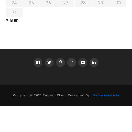
24
25
26
27
28
29
30
31
« Mar
Copyright © 2021 Rajneeti Plus || Developed By :
Mehta Associate