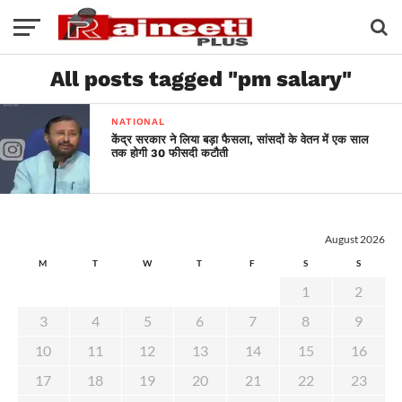
All posts tagged "pm salary"
NATIONAL
केंद्र सरकार ने लिया बड़ा फैसला, सांसदों के वेतन में एक साल
तक होगी 30 फीसदी कटौती
August 2026
M
T
W
T
F
S
S
1
2
3
4
5
6
7
8
9
10
11
12
13
14
15
16
17
18
19
20
21
22
23