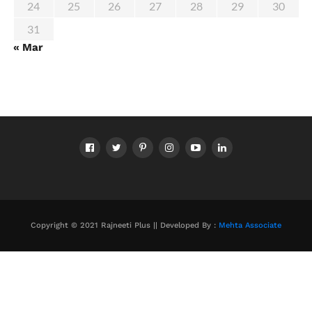
24
25
26
27
28
29
30
31
« Mar
Copyright © 2021 Rajneeti Plus || Developed By :
Mehta Associate