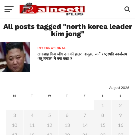
All posts tagged "north korea leader
kim jong"
INTERNATIONAL
तानाशाह किम जोंग उन की हालत नाजुक, जानें राष्ट्रपति कार्यालय
‘ब्लू हाउस’ ने क्या कहा ?
August 2026
M
T
W
T
F
S
S
1
2
3
4
5
6
7
8
9
10
11
12
13
14
15
16
17
18
19
20
21
22
23