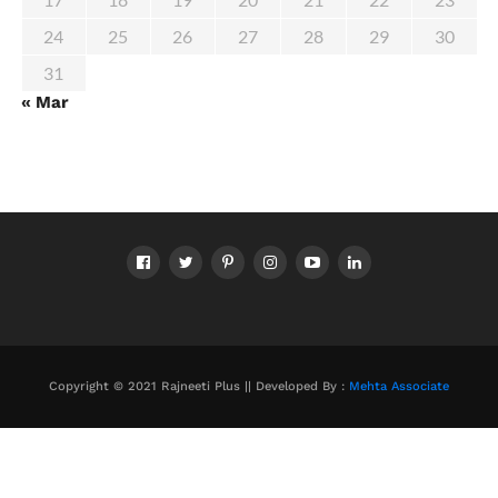
24
25
26
27
28
29
30
31
« Mar
Copyright © 2021 Rajneeti Plus || Developed By :
Mehta Associate