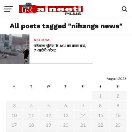
All posts tagged "nihangs news"
NATIONAL
पटियाला पुलिस के ASI का काटा हाथ,
7 आरोपी अरेस्ट
August 2026
M
T
W
T
F
S
S
1
2
3
4
5
6
7
8
9
10
11
12
13
14
15
16
17
18
19
20
21
22
23