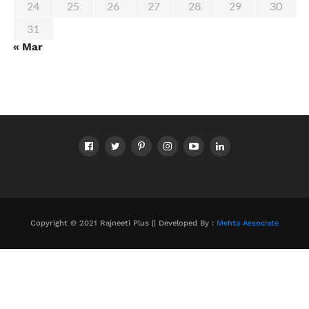
24
25
26
27
28
29
30
31
« Mar
Copyright © 2021 Rajneeti Plus || Developed By :
Mehta Associate