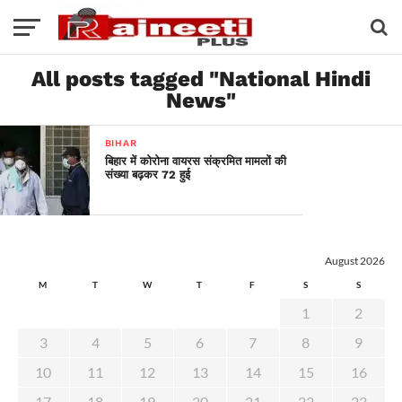
All posts tagged "National Hindi
News"
BIHAR
बिहार में कोरोना वायरस संक्रमित मामलों की
संख्या बढ़कर 72 हुई
August 2026
M
T
W
T
F
S
S
1
2
3
4
5
6
7
8
9
10
11
12
13
14
15
16
17
18
19
20
21
22
23