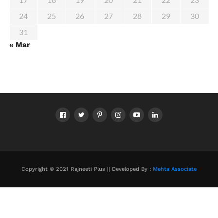
24
25
26
27
28
29
30
31
« Mar
Copyright © 2021 Rajneeti Plus || Developed By :
Mehta Associate