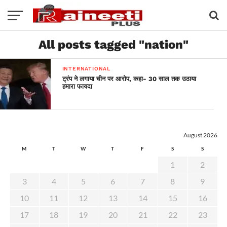
All posts tagged "nation"
INTERNATIONAL
ट्रंप ने लगाया चीन पर आरोप, कहा- 30 साल तक उठाया
हमारा फायदा
August 2026
M
T
W
T
F
S
S
1
2
3
4
5
6
7
8
9
10
11
12
13
14
15
16
17
18
19
20
21
22
23