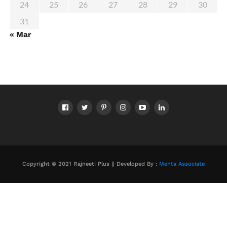
24
25
26
27
28
29
30
31
« Mar
Copyright © 2021 Rajneeti Plus || Developed By :
Mehta Associate