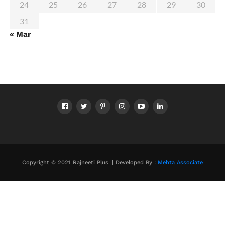
24
25
26
27
28
29
30
31
« Mar
Copyright © 2021 Rajneeti Plus || Developed By :
Mehta Associate