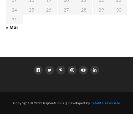
24
25
26
27
28
29
30
31
« Mar
Copyright © 2021 Rajneeti Plus || Developed By :
Mehta Associate