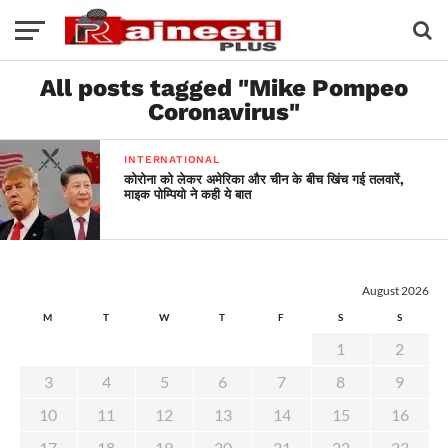
All posts tagged "Mike Pompeo
Coronavirus"
INTERNATIONAL
कोरोना को लेकर अमेरिका और चीन के बीच खिंच गई तलवारें,
माइक पोम्पियो ने कही ये बात
August 2026
M
T
W
T
F
S
S
1
2
3
4
5
6
7
8
9
10
11
12
13
14
15
16
17
18
19
20
21
22
23