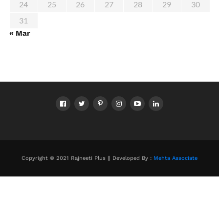
24
25
26
27
28
29
30
31
« Mar
Copyright © 2021 Rajneeti Plus || Developed By :
Mehta Associate