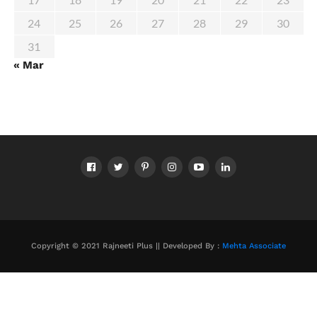
24
25
26
27
28
29
30
31
« Mar
Copyright © 2021 Rajneeti Plus || Developed By :
Mehta Associate