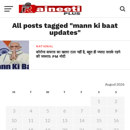
All posts tagged "mann ki baat
updates"
NATIONAL
कोरोना वायरस का खतरा टला नहीं है, बहुत ही ज्यादा सतर्क रहने
की जरूरत: PM मोदी
August 2026
M
T
W
T
F
S
S
1
2
3
4
5
6
7
8
9
10
11
12
13
14
15
16
17
18
19
20
21
22
23