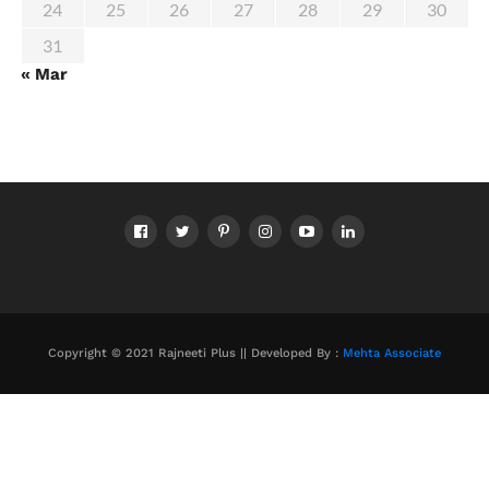
24
25
26
27
28
29
30
31
« Mar
Copyright © 2021 Rajneeti Plus || Developed By :
Mehta Associate