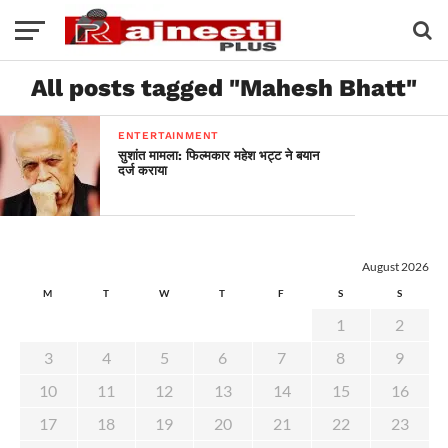
All posts tagged "Mahesh Bhatt"
ENTERTAINMENT
सुशांत मामला: फिल्मकार महेश भट्ट ने बयान
दर्ज कराया
August 2026
M
T
W
T
F
S
S
1
2
3
4
5
6
7
8
9
10
11
12
13
14
15
16
17
18
19
20
21
22
23