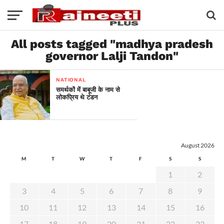
All posts tagged "madhya pradesh
governor Lalji Tandon"
NATIONAL
समर्थकों में बाबूजी के नाम से
लोकप्रिय थे टंडन
August 2026
M
T
W
T
F
S
S
1
2
3
4
5
6
7
8
9
10
11
12
13
14
15
16
17
18
19
20
21
22
23