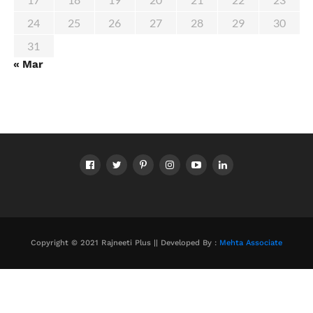
24
25
26
27
28
29
30
31
« Mar
Copyright © 2021 Rajneeti Plus || Developed By :
Mehta Associate