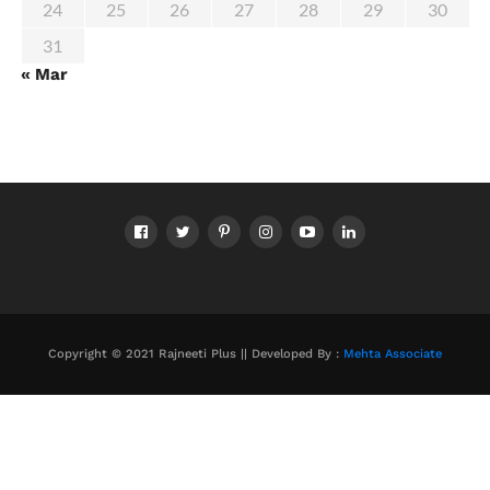
24
25
26
27
28
29
30
31
« Mar
Copyright © 2021 Rajneeti Plus || Developed By :
Mehta Associate