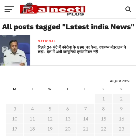
All posts tagged "Latest india News"
NATIONAL
पिछले 24 घंटे में कोरोना के 896 नए केस, स्वास्थ्य मंत्रालय ने
कहा- देश में अभी कम्युनिटी ट्रांसमिशन नहीं
August 2026
M
T
W
T
F
S
S
1
2
3
4
5
6
7
8
9
10
11
12
13
14
15
16
17
18
19
20
21
22
23