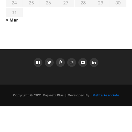
24
25
26
27
28
29
30
31
« Mar
Copyright © 2021 Rajneeti Plus || Developed By :
Mehta Associate