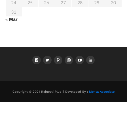
24
25
26
27
28
29
30
31
« Mar
Copyright © 2021 Rajneeti Plus || Developed By :
Mehta Associate