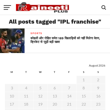
All posts tagged "IPL franchise"
SPORTS
कोहली और रोहित समेत 189 खिलाड़ियों को नहीं मिलेगा वेतन,
क्रिकेट से जुड़ी बड़ी खबर
August 2026
M
T
W
T
F
S
S
1
2
3
4
5
6
7
8
9
10
11
12
13
14
15
16
17
18
19
20
21
22
23