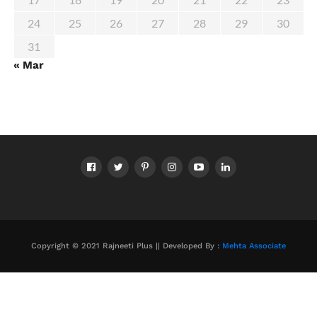
24
25
26
27
28
29
30
31
« Mar
Copyright © 2021 Rajneeti Plus || Developed By :
Mehta Associate