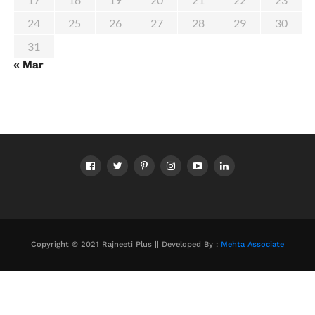
24
25
26
27
28
29
30
31
« Mar
Copyright © 2021 Rajneeti Plus || Developed By :
Mehta Associate