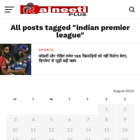
All posts tagged "indian premier
league"
SPORTS
कोहली और रोहित समेत 189 खिलाड़ियों को नहीं मिलेगा वेतन,
क्रिकेट से जुड़ी बड़ी खबर
August 2026
M
T
W
T
F
S
S
1
2
3
4
5
6
7
8
9
10
11
12
13
14
15
16
17
18
19
20
21
22
23