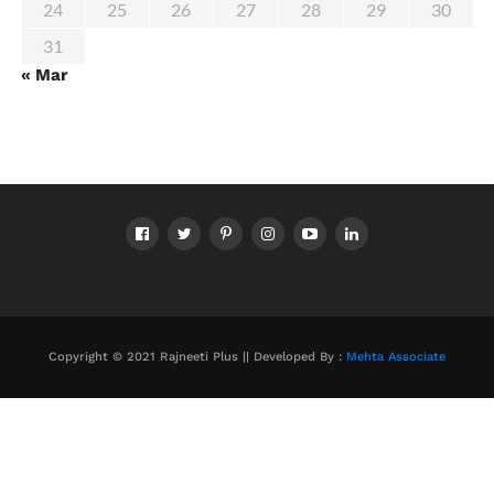
24
25
26
27
28
29
30
31
« Mar
Copyright © 2021 Rajneeti Plus || Developed By :
Mehta Associate