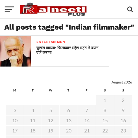
All posts tagged "Indian filmmaker"
ENTERTAINMENT
सुशांत मामला: फिल्मकार महेश भट्ट ने बयान
दर्ज कराया
August 2026
M
T
W
T
F
S
S
1
2
3
4
5
6
7
8
9
10
11
12
13
14
15
16
17
18
19
20
21
22
23