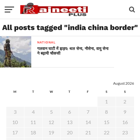
All posts tagged "india china border"
NATIONAL
गलवान घाटी में झड़प: थल सेना, नौसेना, वायु सेना
ने बढ़ायी चौकसी
August 2026
M
T
W
T
F
S
S
1
2
3
4
5
6
7
8
9
10
11
12
13
14
15
16
17
18
19
20
21
22
23