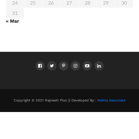
24
25
26
27
28
29
30
31
« Mar
Copyright © 2021 Rajneeti Plus || Developed By :
Mehta Associate