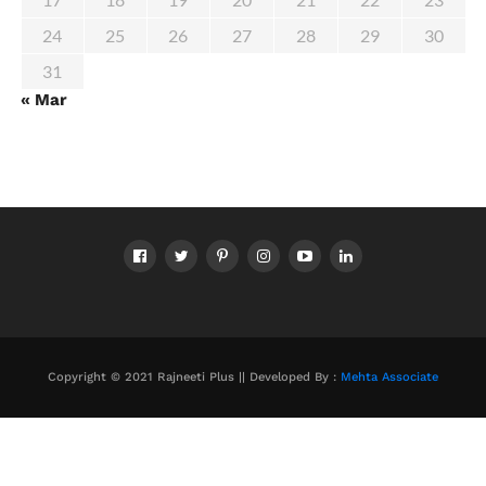
24
25
26
27
28
29
30
31
« Mar
Copyright © 2021 Rajneeti Plus || Developed By :
Mehta Associate