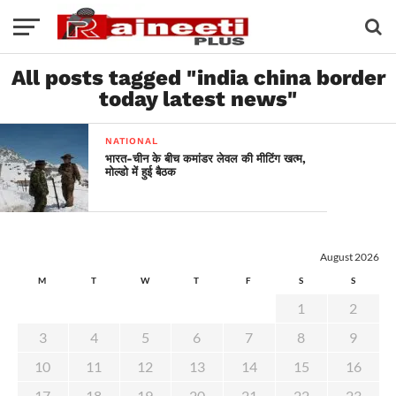
All posts tagged "india china border
today latest news"
NATIONAL
भारत-चीन के बीच कमांडर लेवल की मीटिंग खत्म,
मोल्डो में हुई बैठक
August 2026
M
T
W
T
F
S
S
1
2
3
4
5
6
7
8
9
10
11
12
13
14
15
16
17
18
19
20
21
22
23