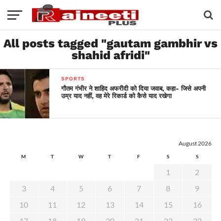
All posts tagged "gautam gambhir vs
shahid afridi"
SPORTS
गौतम गंभीर ने शाहिद अफरीदी को दिया जवाब, कहा- जिसे अपनी
उम्र याद नहीं, वह मेरे रिकार्ड को कैसे याद रखेगा
August 2026
M
T
W
T
F
S
S
1
2
3
4
5
6
7
8
9
10
11
12
13
14
15
16
17
18
19
20
21
22
23