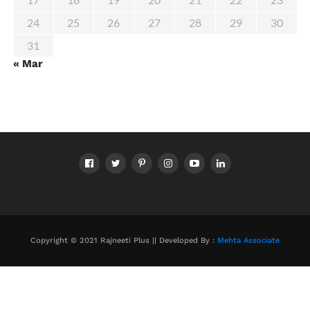
24
25
26
27
28
29
30
31
« Mar
Copyright © 2021 Rajneeti Plus || Developed By :
Mehta Associate