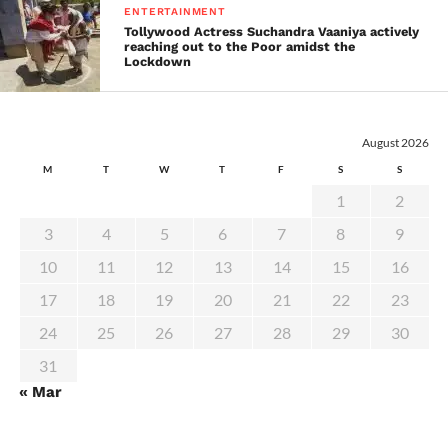
ENTERTAINMENT
Tollywood Actress Suchandra Vaaniya actively
reaching out to the Poor amidst the
Lockdown
August 2026
M
T
W
T
F
S
S
1
2
3
4
5
6
7
8
9
10
11
12
13
14
15
16
17
18
19
20
21
22
23
24
25
26
27
28
29
30
31
« Mar