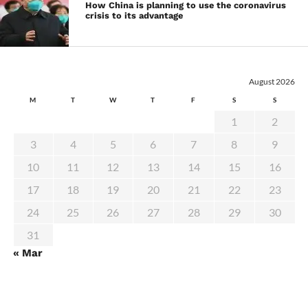
How China is planning to use the coronavirus
crisis to its advantage
August 2026
M
T
W
T
F
S
S
1
2
3
4
5
6
7
8
9
10
11
12
13
14
15
16
17
18
19
20
21
22
23
24
25
26
27
28
29
30
31
« Mar