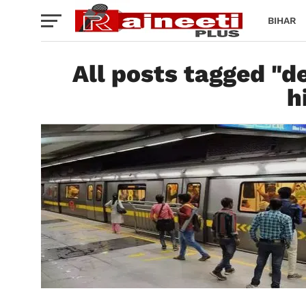
BIHAR
All posts tagged "d
h