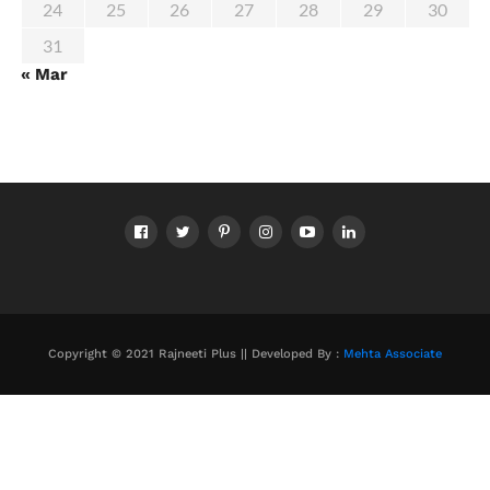
24
25
26
27
28
29
30
31
« Mar
Copyright © 2021 Rajneeti Plus || Developed By :
Mehta Associate