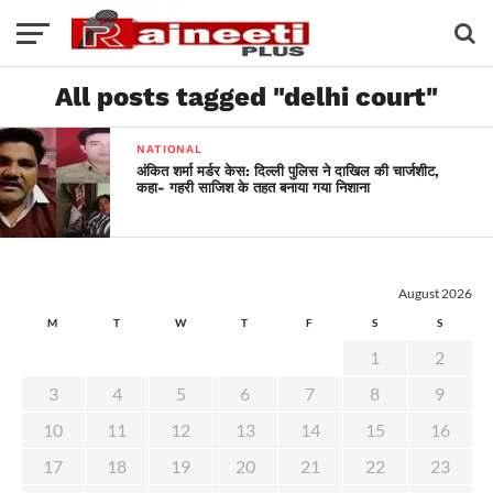
All posts tagged "delhi court"
NATIONAL
अंकित शर्मा मर्डर केस: दिल्ली पुलिस ने दाखिल की चार्जशीट,
कहा- गहरी साजिश के तहत बनाया गया निशाना
August 2026
M
T
W
T
F
S
S
1
2
3
4
5
6
7
8
9
10
11
12
13
14
15
16
17
18
19
20
21
22
23