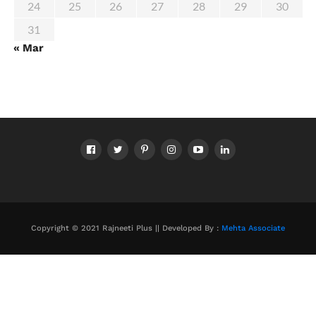
24
25
26
27
28
29
30
31
« Mar
Copyright © 2021 Rajneeti Plus || Developed By :
Mehta Associate