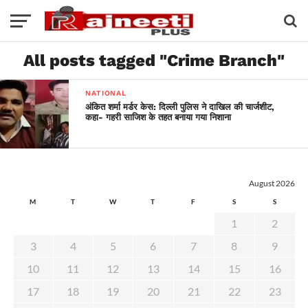
All posts tagged "Crime Branch"
NATIONAL
अंकित शर्मा मर्डर केस: दिल्ली पुलिस ने दाखिल की चार्जशीट,
कहा- गहरी साजिश के तहत बनाया गया निशाना
August 2026
M
T
W
T
F
S
S
1
2
3
4
5
6
7
8
9
10
11
12
13
14
15
16
17
18
19
20
21
22
23