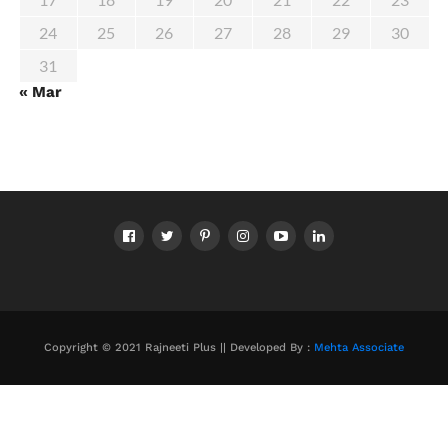
24
25
26
27
28
29
30
31
« Mar
Copyright © 2021 Rajneeti Plus || Developed By :
Mehta Associate