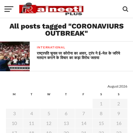
All posts tagged "CORONAVIURS
OUTBREAK"
INTERNATIONAL
राष्ट्रपति चुनाव पर कोरोना का असर, ट्रंप ने ई-मेल के जरिये
मतदान कराने के विचार का कड़ा विरोध जताया
August 2026
M
T
W
T
F
S
S
1
2
3
4
5
6
7
8
9
10
11
12
13
14
15
16
17
18
19
20
21
22
23