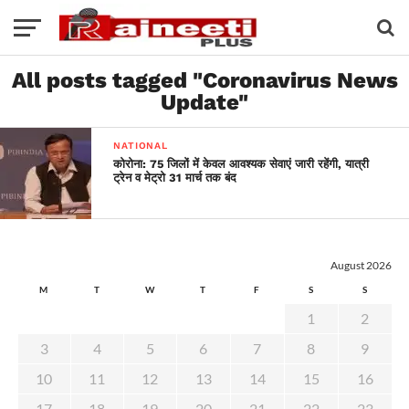
All posts tagged "Coronavirus News
Update"
NATIONAL
कोरोना: 75 जिलों में केवल आवश्यक सेवाएं जारी रहेंगी, यात्री
ट्रेन व मेट्रो 31 मार्च तक बंद
August 2026
M
T
W
T
F
S
S
1
2
3
4
5
6
7
8
9
10
11
12
13
14
15
16
17
18
19
20
21
22
23