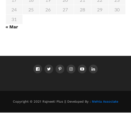
24
25
26
27
28
29
30
31
« Mar
Copyright © 2021 Rajneeti Plus || Developed By :
Mehta Associate