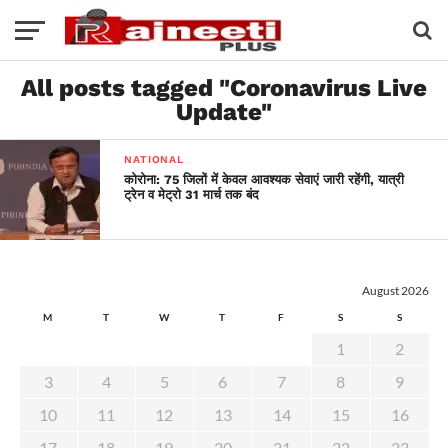
All posts tagged "Coronavirus Live
Update"
NATIONAL
कोरोना: 75 जिलों में केवल आवश्यक सेवाएं जारी रहेंगी, यात्री
ट्रेन व मेट्रो 31 मार्च तक बंद
August 2026
M
T
W
T
F
S
S
1
2
3
4
5
6
7
8
9
10
11
12
13
14
15
16
17
18
19
20
21
22
23