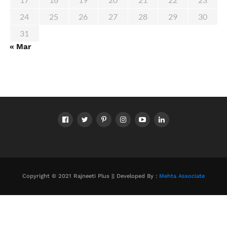
24
25
26
27
28
29
30
31
« Mar
Copyright © 2021 Rajneeti Plus || Developed By :
Mehta Associate