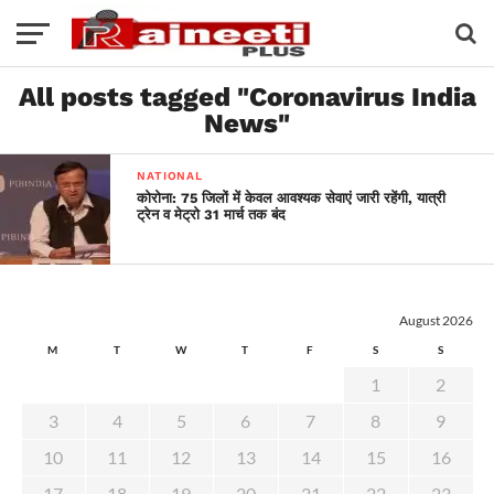
All posts tagged "Coronavirus India
News"
NATIONAL
कोरोना: 75 जिलों में केवल आवश्यक सेवाएं जारी रहेंगी, यात्री
ट्रेन व मेट्रो 31 मार्च तक बंद
August 2026
M
T
W
T
F
S
S
1
2
3
4
5
6
7
8
9
10
11
12
13
14
15
16
17
18
19
20
21
22
23