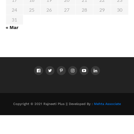
24
25
26
27
28
29
30
31
« Mar
Copyright © 2021 Rajneeti Plus || Developed By :
Mehta Associate