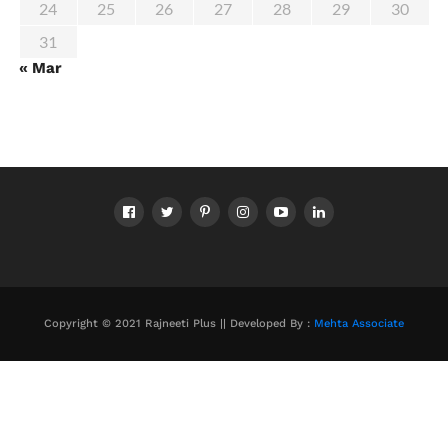
24
25
26
27
28
29
30
31
« Mar
Copyright © 2021 Rajneeti Plus || Developed By :
Mehta Associate