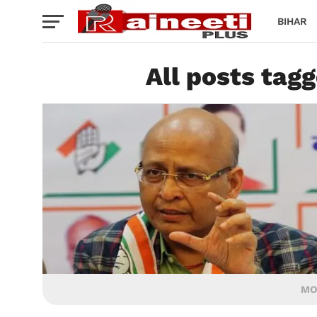
BIHAR
All posts tag
MO