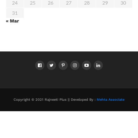
24
25
26
27
28
29
30
31
« Mar
Copyright © 2021 Rajneeti Plus || Developed By :
Mehta Associate