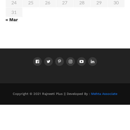
24
25
26
27
28
29
30
31
« Mar
Copyright © 2021 Rajneeti Plus || Developed By :
Mehta Associate